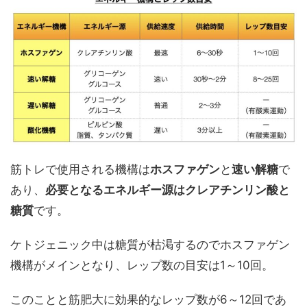
筋トレで使用される機構は
ホスファゲン
と
速い解糖
で
あり、
必要となるエネルギー源はクレアチンリン酸と
糖質
です。
ケトジェニック中は糖質が枯渇するのでホスファゲン
機構がメインとなり、レップ数の目安は1～10回。
このことと筋肥大に効果的なレップ数が6～12回であ