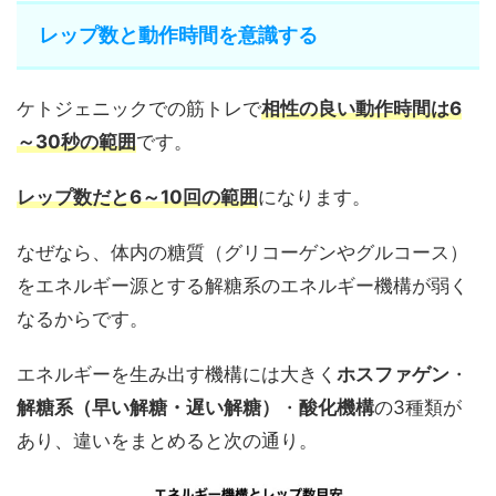
レップ数と動作時間を意識する
ケトジェニックでの筋トレで
相性の良い動作時間は6
～30秒の範囲
です。
レップ数だと6～10回の範囲
になります。
なぜなら、体内の糖質（グリコーゲンやグルコース）
をエネルギー源とする解糖系のエネルギー機構が弱く
なるからです。
エネルギーを生み出す機構には大きく
ホスファゲン
・
解糖系（早い解糖・遅い解糖）
・
酸化機構
の3種類が
あり、違いをまとめると次の通り。